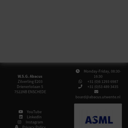
Monday-Friday, 08:30-
W.S.G. Abacus
16:30
Zilverling E203
+31 (0)6 1293 6987
Drienerlolaan 5
+31 (0)53 489 3435
7522NB
ENSCHEDE
board@abacus.utwente.nl
YouTube
LinkedIn
Instagram
Privacy Policy