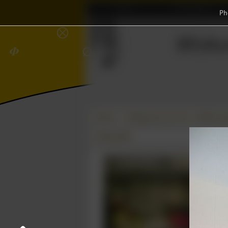
Home
Association
Ph
≼
⨂
Wisku
𝜱
∅
Photos
College year '08–'09
EWI Eerste
27 May 2009