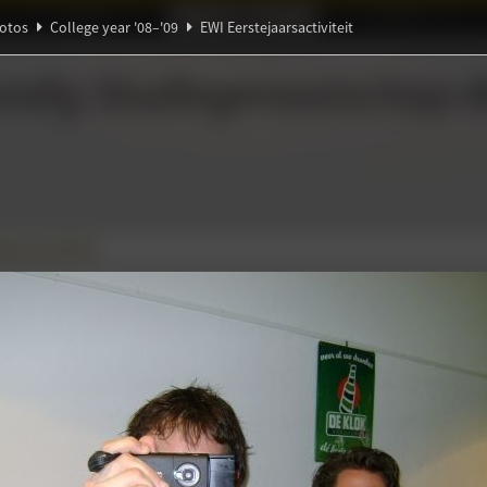
Ideaal!
Photos
Partners
otos
College year '08–'09
EWI Eerstejaarsactiviteit
ndig Studiegenootschap
A
Ξ
ℚ
∑
jaarsactiviteit