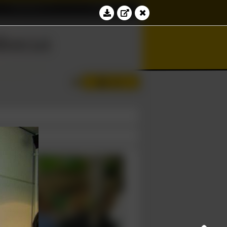
Education
Contact
bacus
⊆
⊻
∮
Log in