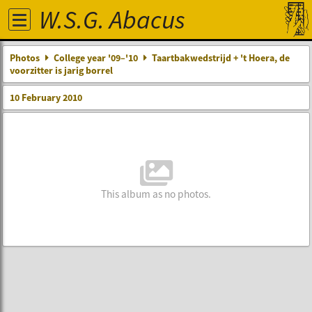
W.S.G. Abacus
Photos
College year '09–'10
Taartbakwedstrijd + 't Hoera, de
voorzitter is jarig borrel
10 February 2010
This album as no photos.