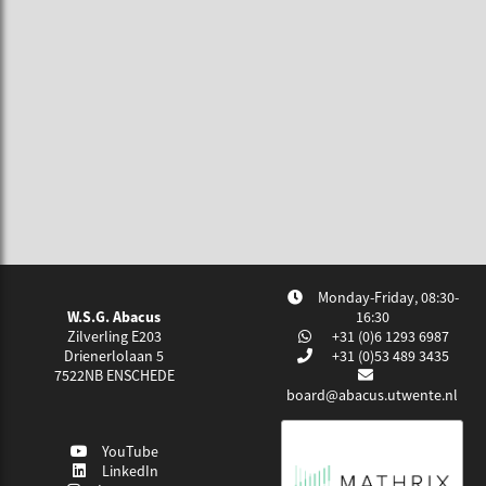
Monday-Friday, 08:30-
W.S.G. Abacus
16:30
Zilverling E203
+31 (0)6 1293 6987
Drienerlolaan 5
+31 (0)53 489 3435
7522NB
ENSCHEDE
board@abacus.utwente.nl
YouTube
LinkedIn